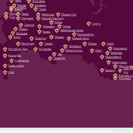
Тверь
Ярославль
Москва
Балашиха
Смоленск
Пенза
Брянск
Калуга
Рязань
Чебоксары
Йошкар-Ола
Тула
Владимир
Нижний Новгород
Киров
Сургут
Саратов
Ульяновск
Пермь
Липецк
Набережные Челны
Казань
Воронеж
Екатеринбург
Курск
Ижевск
Тольятти
Нижний Тагил
Волгоград
Самара
Тюмень
Томск
Челябинск
Красноярск
Ростов-на-Дону
Астрахань
Магнитогорск
Омск
Кемерово
Уфа
Краснодар
Новосибирск
Оренбург
Ставрополь
Новокузнецк
Севастополь
Иркутск
Улан-
Барнаул
Сочи
Удэ
Владивост
Хабаровск