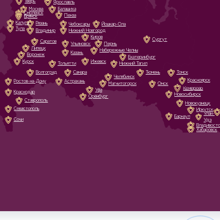
Тверь
Ярославль
Москва
Балашиха
Смоленск
Пенза
Брянск
Калуга
Рязань
Чебоксары
Йошкар-Ола
Тула
Владимир
Нижний Новгород
Киров
Сургут
Саратов
Ульяновск
Пермь
Липецк
Набережные Челны
Казань
Воронеж
Екатеринбург
Курск
Ижевск
Тольятти
Нижний Тагил
Волгоград
Самара
Тюмень
Томск
Челябинск
Красноярск
Ростов-на-Дону
Астрахань
Магнитогорск
Омск
Кемерово
Уфа
Краснодар
Новосибирск
Оренбург
Ставрополь
Новокузнецк
Севастополь
Иркутск
Улан-
Барнаул
Сочи
Удэ
Владивост
Хабаровск